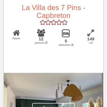
La Villa des 7 Pins -
Capbreton
12
149
House
5
persons
m2
bedrooms