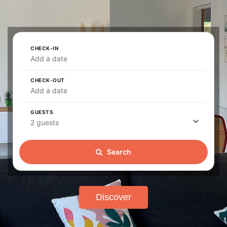
CHECK-IN
Add a date
CHECK-OUT
Add a date
GUESTS
2 guests
Search
Discover